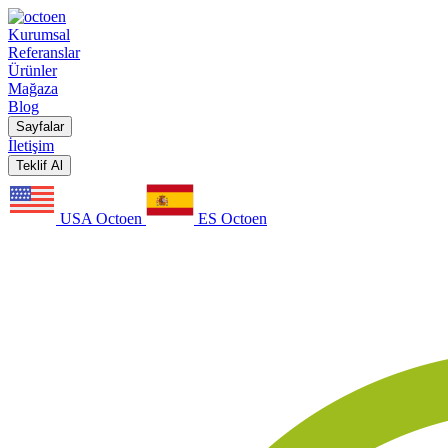
Kurumsal
Referanslar
Ürünler
Mağaza
Blog
Sayfalar
İletişim
Teklif Al
USA Octoen
ES Octoen