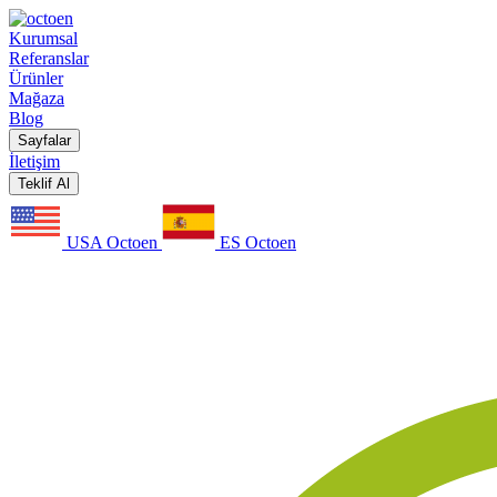
Kurumsal
Referanslar
Ürünler
Mağaza
Blog
Sayfalar
İletişim
Teklif Al
USA Octoen
ES Octoen