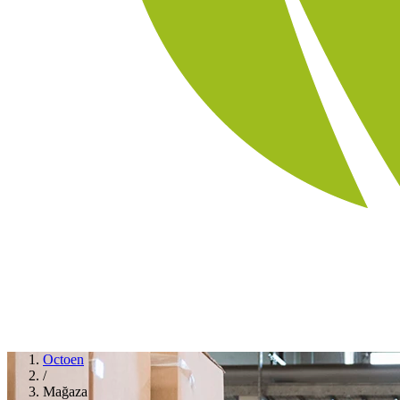
Octoen
/
Mağaza