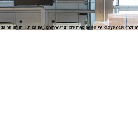
ulunun. En kaliteli kompost gübre makineleri ve kişiye özel çözümle