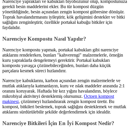
Narenciye yaprakları ve kabukları biyobozunur olup, kompostunuza
gerekli besin maddelerini ekler. Bu tür kompost düzgün
yönetildiğinde, besin açısından zengin kompost gübresine dönüşür.
Toprak havalandırmasını iyileştirir, kök gelişimini destekler ve bitki
sağlığını zenginleştirir, özellikle portakal kabuğu bitkiler için
faydalıdır.
Narenciye Kompostu Nasıl Yapılır?
Narenciye kompostu yapmak, portakal kabukları gibi narenciye
atıklarını rendelerken, bunları "kahverengi" malzemelerle, örneğin
kuru yapraklarla dengelemeyi gerektirir. Portakal kabukları
kompostu yavaşça çözünebileceğinden, bunları daha küçük
parçalara kesmek süreci hızlandırır.
Narenciye kabuklarını, karbon açısından zengin malzemelerle ve
mutfak atıklarıyla katmanlayın, kuru ve ıslak maddeler arasında 2:1
oranını koruyarak. Haftada bir kez yığını havalandırın, böylece
mikrobiyal aktiviteyi desteklemiş olursunuz.
Octoen kompost
makinesi
, çözünmeyi hızlandırarak zengin kompost üretir. Bu
kompost, bitkileri beslemek, toprak sağlığını desteklemek ve mutfak
atıklarını sürdürülebilir şekilde değerlendirmek için idealdir.
Narenciye Bitkileri İçin En İyi Kompost Nedir?