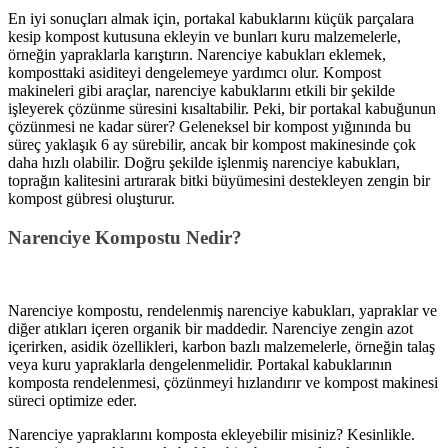
En iyi sonuçları almak için, portakal kabuklarını küçük parçalara
kesip kompost kutusuna ekleyin ve bunları kuru malzemelerle,
örneğin yapraklarla karıştırın. Narenciye kabukları eklemek,
komposttaki asiditeyi dengelemeye yardımcı olur. Kompost
makineleri gibi araçlar, narenciye kabuklarını etkili bir şekilde
işleyerek çözünme süresini kısaltabilir. Peki, bir portakal kabuğunun
çözünmesi ne kadar sürer? Geleneksel bir kompost yığınında bu
süreç yaklaşık 6 ay sürebilir, ancak bir kompost makinesinde çok
daha hızlı olabilir. Doğru şekilde işlenmiş narenciye kabukları,
toprağın kalitesini artırarak bitki büyümesini destekleyen zengin bir
kompost gübresi oluşturur.
Narenciye Kompostu Nedir?
Narenciye kompostu, rendelenmiş narenciye kabukları, yapraklar ve
diğer atıkları içeren organik bir maddedir. Narenciye zengin azot
içerirken, asidik özellikleri, karbon bazlı malzemelerle, örneğin talaş
veya kuru yapraklarla dengelenmelidir. Portakal kabuklarının
komposta rendelenmesi, çözünmeyi hızlandırır ve kompost makinesi
süreci optimize eder.
Narenciye yapraklarını komposta ekleyebilir misiniz? Kesinlikle.