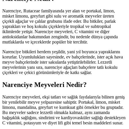
Narenciye, Rutaceae familyasında yer alan ve portakal, limon,
misket limonu, greyfurt gibi sulu ve aromatik meyveler üreten
çiçekli ağaçlar ve çalılar grubunu ifade eder. Bu bitkiler, parlak
yaprakları ve hoş kokulu çiçekleriyle tropikal ve subtropikal
iklimlerde yetişir. Narenciye meyveleri, C vitamini ve diğer
antioksidanlar bakımından zengindir, bu nedenle dünya çapında
mutfaklarda ve içeceklerde popüler bir tercihtir.
Narenciye bitkileri herdem yeşildir, yani yıl boyunca yapraklarını
korurlar. Uyumlulukları sayesinde, ev bahçelerinde, ister açık hava
meyve bahçelerinde ister saksılarda yetiştirilebilirler. Lezzetli
meyvelerinin yanı sıra, narenciye ağaçları bahçelere tatlı kokulu
çiçekleri ve çekici görünümleriyle de katkı sağlar.
Narenciye Meyveleri Nedir?
Narenciye meyveleri, ekşi tatları ve sağlık faydalarıyla bilinen geniş
bir yenilebilir meyve yelpazesine sahiptir. Portakal, limon, misket
limonu, mandalina, greyfurt ve kumkuat gibi örnekler bu gruptadır.
Bu meyveler sadece lezzetli olmakla kalmaz, aynı zamanda
bağışıklık sağlığını, sindirimi ve kardiyovasküler sağlığı destekleyen
C vitamini, potasyum ve diyet lifi gibi temel besin maddeleri sunar.