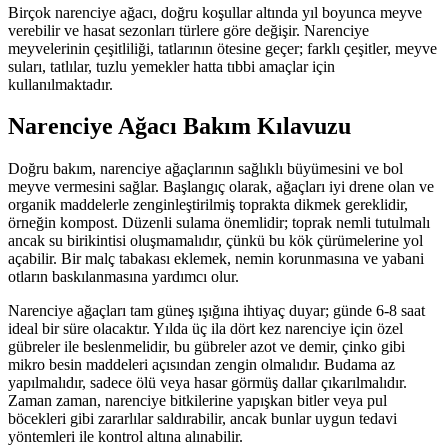
Birçok narenciye ağacı, doğru koşullar altında yıl boyunca meyve
verebilir ve hasat sezonları türlere göre değişir. Narenciye
meyvelerinin çeşitliliği, tatlarının ötesine geçer; farklı çeşitler, meyve
suları, tatlılar, tuzlu yemekler hatta tıbbi amaçlar için
kullanılmaktadır.
Narenciye Ağacı Bakım Kılavuzu
Doğru bakım, narenciye ağaçlarının sağlıklı büyümesini ve bol
meyve vermesini sağlar. Başlangıç olarak, ağaçları iyi drene olan ve
organik maddelerle zenginleştirilmiş toprakta dikmek gereklidir,
örneğin kompost. Düzenli sulama önemlidir; toprak nemli tutulmalı
ancak su birikintisi oluşmamalıdır, çünkü bu kök çürümelerine yol
açabilir. Bir malç tabakası eklemek, nemin korunmasına ve yabani
otların baskılanmasına yardımcı olur.
Narenciye ağaçları tam güneş ışığına ihtiyaç duyar; günde 6-8 saat
ideal bir süre olacaktır. Yılda üç ila dört kez narenciye için özel
gübreler ile beslenmelidir, bu gübreler azot ve demir, çinko gibi
mikro besin maddeleri açısından zengin olmalıdır. Budama az
yapılmalıdır, sadece ölü veya hasar görmüş dallar çıkarılmalıdır.
Zaman zaman, narenciye bitkilerine yapışkan bitler veya pul
böcekleri gibi zararlılar saldırabilir, ancak bunlar uygun tedavi
yöntemleri ile kontrol altına alınabilir.