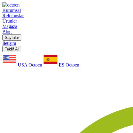
Kurumsal
Referanslar
Ürünler
Mağaza
Blog
Sayfalar
İletişim
Teklif Al
USA Octoen
ES Octoen