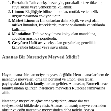
Portakal:
Tatlı ve ekşi lezzetiyle, portakallar taze tüketilir,
suyu sıkılır veya yemeklerde kullanılır.
Limon:
Ekşiliğiyle bilinen limonlar, mutfak ve temizlik
uygulamalarında çok yönlüdür.
Misket Limonu:
Limonlardan daha küçük ve ekşi olan
misket limonları, içeceklerde, marine soslarında ve tatlılarda
kullanılır.
Mandalina:
Tatlı ve soyulması kolay olan mandalina,
çocuklar arasında popülerdir.
Greyfurt:
Hafif acı ve ekşi olan greyfurtlar, genellikle
kahvaltıda tüketilir veya suyu sıkılır.
Ananas Bir Narenciye Meyvesi Midir?
Hayır, ananas bir narenciye meyvesi değildir. Hem ananaslar hem de
narenciye meyveleri, örneğin portakal ve limon, ekşi tatları
paylaşsalar da farklı familyalardan gelirler. Ananaslar, Bromeliaceae
familyasından gelirken, narenciye meyveleri Rutaceae familyasına
aittir.
Narenciye meyveleri ağaçlarda yetişirken, ananaslar yer
seviyesindeki bitkilerde yetişir. Ananas, birleşmiş meyve etlerinden
oluşur ve çoğu narenciye meyvesinden daha tatlıdır. Ayrıca