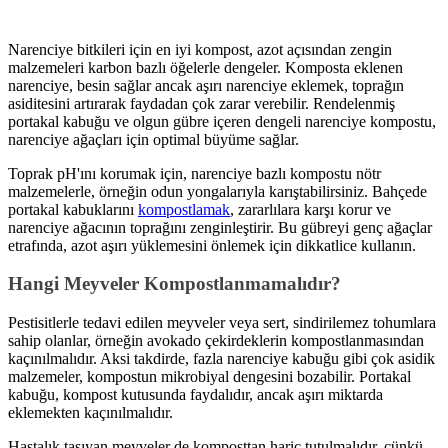
Narenciye bitkileri için en iyi kompost, azot açısından zengin
malzemeleri karbon bazlı öğelerle dengeler. Komposta eklenen
narenciye, besin sağlar ancak aşırı narenciye eklemek, toprağın
asiditesini artırarak faydadan çok zarar verebilir. Rendelenmiş
portakal kabuğu ve olgun gübre içeren dengeli narenciye kompostu,
narenciye ağaçları için optimal büyüme sağlar.
Toprak pH'ını korumak için, narenciye bazlı kompostu nötr
malzemelerle, örneğin odun yongalarıyla karıştabilirsiniz. Bahçede
portakal kabuklarını
kompostlamak
, zararlılara karşı korur ve
narenciye ağacının toprağını zenginleştirir. Bu gübreyi genç ağaçlar
etrafında, azot aşırı yüklemesini önlemek için dikkatlice kullanın.
Hangi Meyveler Kompostlanmamalıdır?
Pestisitlerle tedavi edilen meyveler veya sert, sindirilemez tohumlara
sahip olanlar, örneğin avokado çekirdeklerin kompostlanmasından
kaçınılmalıdır. Aksi takdirde, fazla narenciye kabuğu gibi çok asidik
malzemeler, kompostun mikrobiyal dengesini bozabilir. Portakal
kabuğu, kompost kutusunda faydalıdır, ancak aşırı miktarda
eklemekten kaçınılmalıdır.
Hastalık taşıyan meyveler de komposttan hariç tutulmalıdır, çünkü