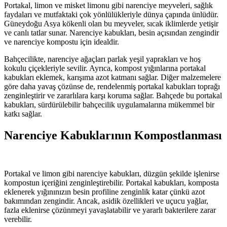
Portakal, limon ve misket limonu gibi narenciye meyveleri, sağlık
faydaları ve mutfaktaki çok yönlülükleriyle dünya çapında ünlüdür.
Güneydoğu Asya kökenli olan bu meyveler, sıcak iklimlerde yetişir
ve canlı tatlar sunar. Narenciye kabukları, besin açısından zengindir
ve narenciye kompostu için idealdir.
Bahçecilikte, narenciye ağaçları parlak yeşil yaprakları ve hoş
kokulu çiçekleriyle sevilir. Ayrıca, kompost yığınlarına portakal
kabukları eklemek, karışıma azot katmanı sağlar. Diğer malzemelere
göre daha yavaş çözünse de, rendelenmiş portakal kabukları toprağı
zenginleştirir ve zararlılara karşı koruma sağlar. Bahçede bu portakal
kabukları, sürdürülebilir bahçecilik uygulamalarına mükemmel bir
katkı sağlar.
Narenciye Kabuklarının Kompostlanması
Portakal ve limon gibi narenciye kabukları, düzgün şekilde işlenirse
kompostun içeriğini zenginleştirebilir. Portakal kabukları, komposta
eklenerek yığınınızın besin profiline zenginlik katar çünkü azot
bakımından zengindir. Ancak, asidik özellikleri ve uçucu yağlar,
fazla eklenirse çözünmeyi yavaşlatabilir ve yararlı bakterilere zarar
verebilir.