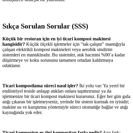
Sıkça Sorulan Sorular (SSS)
Küçük bir restoran için en iyi ticari kompost makinesi
hangisidir?
Küçük ölçekli işletmeler için "tak-çalıştır" mantığıyla
çalışan elektrikli kompost makineleri veya aerobik sindirim
sistemleri en mantıklısıdır. Bu sistemler, atık hacmini %90’a kadar
düşürmeye ve koku sorununu tamamen ortadan kaldırmaya
odaklanır.
Ticari kompostlama süreci nasıl işler?
İki yolu var: Ya yerel bir
endüstriyel tesisle anlaşıp atıkları onlara taşıttırırsınız ya da
işletmenize bir ticari kompost makinesi kurarsınız. Eğer her gün gıda
atığı çıkaran bir işletmeyseniz, yerinde bir sistem kurmak en iyisidir;
makine ısı ve karıştırma yöntemiyle süreci otomatiğe bağlar ve atığı
kaynağında yok eder.
Ticari kompostun ev tipi komposttan farkı nedir?
Ana fark;