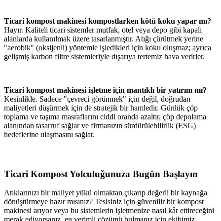
Ticari kompost makinesi kompostlarken kötü koku yapar mı?
Hayır. Kaliteli ticari sistemler mutfak, otel veya depo gibi kapalı
alanlarda kullanılmak üzere tasarlanmıştır. Atığı çürütmek yerine
"aerobik" (oksijenli) yöntemle işledikleri için koku oluşmaz; ayrıca
gelişmiş karbon filtre sistemleriyle dışarıya tertemiz hava verirler.
Ticari kompost makinesi işletme için mantıklı bir yatırım mı?
Kesinlikle. Sadece "çevreci görünmek" için değil, doğrudan
maliyetleri düşürmek için de stratejik bir hamledir. Günlük çöp
toplama ve taşıma masraflarını ciddi oranda azaltır, çöp depolama
alanından tasarruf sağlar ve firmanızın sürdürülebilirlik (ESG)
hedeflerine ulaşmasını sağlar.
Ticari Kompost Yolculuğunuza Bugün Başlayın
Atıklarınızı bir maliyet yükü olmaktan çıkarıp değerli bir kaynağa
dönüştürmeye hazır mısınız? Tesisiniz için güvenilir bir kompost
makinesi arıyor veya bu sistemlerin işletmenize nasıl kâr ettireceğini
merak ediyorsanız, en verimli çözümü bulmanız için ekibimiz