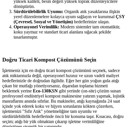
yüksek kaliteli, besin değeri yüksek toprak düzenleyicilere
dönüştürün.
Sürdürülebilirlik Uyumu:
Organik atık yasaklarına ilişkin
yerel düzenlemelere kolayca uyum sağlayın ve kurumsal
ÇSY
(Çevresel, Sosyal ve Yönetişim)
hedeflerinize ulaşın.
Operasyonel Verimlilik:
Modern sistemler tam otomatiktir,
koku yaymaz ve standart ticari alanlara sığacak şekilde
tasarlanmıştır.
Doğru Ticari Kompost Çözümünü Seçin
İşletmeniz için en doğru ticari kompost çözümünü seçmek, sadece
atık miktarınızla değil, operasyonel hızınız ve uzun vadeli maliyet
hedeflerinizle de doğrudan ilgilidir. Eğer her gün yoğun gıda atığı
çıkan bir mutfağı yönetiyorsanız, dışarıdan toplama hizmeti
beklemek yerine
Eco-130KSN
gibi yerinde (on-site) çözüm sunan
profesyonel endüstriyel kompost makinesine yatırım yapmak, lojistik
masraflarını anında sıfırlar. Bu makineler, atığı kaynağında 24 saat
içinde yok ederek koku ve hijyen sorunlarını kökten çözerken,
işletmenizi "Sıfır Atık" yönetmeliğine tam uyumlu ve
sürdürülebilirlik hedeflerinde öncü bir konuma taşır. Kısacası, doğru
seçim; atığı bir yük olmaktan çıkarıp işletme verimliliğine
dönüştüren stratejik bir yatırımdır.