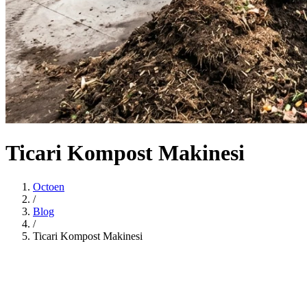
Ticari Kompost Makinesi
Octoen
/
Blog
/
Ticari Kompost Makinesi