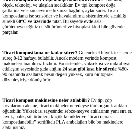
ölçek, teknoloji ve ulaşılan sıcaklıktır. Ev tipi kompost doğa
şartlarına ve sizin çevirme hızınıza bağlıdır, aylar sürer. Ticari
kompostlama ise sensörler ve havalandırma sistemleriyle sıcaklığı
sürekli
60°C ve üzerinde
tutar. Bu sayede evde asla
çürütemeyeceğiniz et, süt ürünleri ve biyoplastikleri bile güvenle
parçalar.
Ticari kompostlama ne kadar sürer?
Geleneksel büyük tesislerde
süreç 8-12 haftayı bulabilir. Ancak modern yerinde kompost
makineleri inanılmaz hızlıdır. Bu sistemler, yüksek ısı ve mikrobiyal
etkileşim sayesinde gıda atığını
24 saat gibi kısa bir sürede
%80-
90 oranında azaltarak besin değeri yüksek, kuru bir toprak
düzenleyiciye dönüştürür.
Ticari kompost makinesine neler atılabilir?
Ev tipi çöp
kovalarının aksine, ticari makineler neredeyse tüm organik atıkları
öğütebilir. Yüksek ısı sayesinde; sebze-meyve atıklarının yanı sıra et,
tavuk, balık, süt ürünleri, küçük kemikler ve "ticari olarak
kompostlanabilir" sertifikalı PLA ambalajları bile bu makinelere
atabilirsiniz.