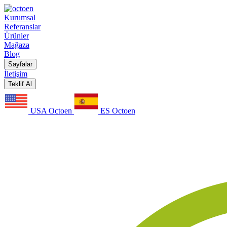
Kurumsal
Referanslar
Ürünler
Mağaza
Blog
Sayfalar
İletişim
Teklif Al
USA Octoen
ES Octoen