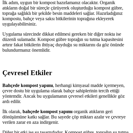
İlk adım, uygun bir kompost hazırlamanız olacaktır. Organik
atıkların doğal bir süreçle çürüyerek oluşturduğu kompost gübre,
toprağa sağlıklı bir şekilde besin maddeleri sağlar. Hazırladığınız
kompostu, bahçe veya saksı bitkilerinin toprağına ekleyerek
uygulayabilirsiniz.
Uygulama sürecinde dikkat edilmesi gereken bir diğer nokta ise
düzenli sulamadır. Kompost gübre toprağın su tutma kapasitesini
artırır fakat bitkilerin ihtiyaç duyduğu su miktarını da göz önünde
bulundurmanız önemlidir.
Çevresel Etkiler
Bahçede kompost yapımı
, herhangi kimyasal madde içermeyen,
çevre dostu bir uygulama olarak bahçe sahiplerinin tercih ettiği
yöntemdir. Ancak bu uygulamanın çevresel etkileri genellikle göz
ardı edilir.
İlk olarak,
bahçede kompost yapımı
organik atıkların geri
dönüşümüne katkı sağlar. Bu sayede çöp miktarı azalır ve çevreye
verilen zarar en aza indirgenir.
Diğer bir etki ise su tasarrufudur. Kompost gübre, toprağın su tutma