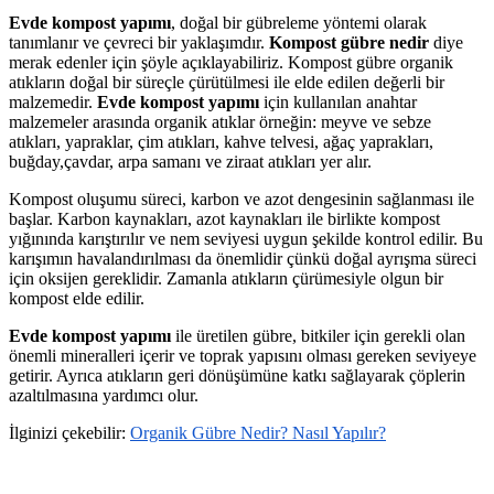
Evde kompost yapımı
, doğal bir gübreleme yöntemi olarak
tanımlanır ve çevreci bir yaklaşımdır.
Kompost gübre nedir
diye
merak edenler için şöyle açıklayabiliriz. Kompost gübre organik
atıkların doğal bir süreçle çürütülmesi ile elde edilen değerli bir
malzemedir.
Evde kompost yapımı
için kullanılan anahtar
malzemeler arasında organik atıklar örneğin: meyve ve sebze
atıkları, yapraklar, çim atıkları, kahve telvesi, ağaç yaprakları,
buğday,çavdar, arpa samanı ve ziraat atıkları yer alır.
Kompost oluşumu süreci, karbon ve azot dengesinin sağlanması ile
başlar. Karbon kaynakları, azot kaynakları ile birlikte kompost
yığınında karıştırılır ve nem seviyesi uygun şekilde kontrol edilir. Bu
karışımın havalandırılması da önemlidir çünkü doğal ayrışma süreci
için oksijen gereklidir. Zamanla atıkların çürümesiyle olgun bir
kompost elde edilir.
Evde kompost yapımı
ile üretilen gübre, bitkiler için gerekli olan
önemli mineralleri içerir ve toprak yapısını olması gereken seviyeye
getirir. Ayrıca atıkların geri dönüşümüne katkı sağlayarak çöplerin
azaltılmasına yardımcı olur.
İlginizi çekebilir:
Organik Gübre Nedir? Nasıl Yapılır?