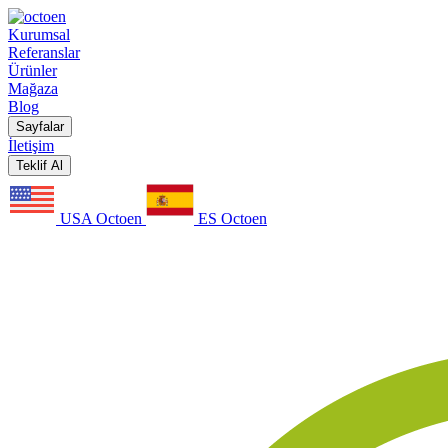
Kurumsal
Referanslar
Ürünler
Mağaza
Blog
Sayfalar
İletişim
Teklif Al
USA Octoen
ES Octoen