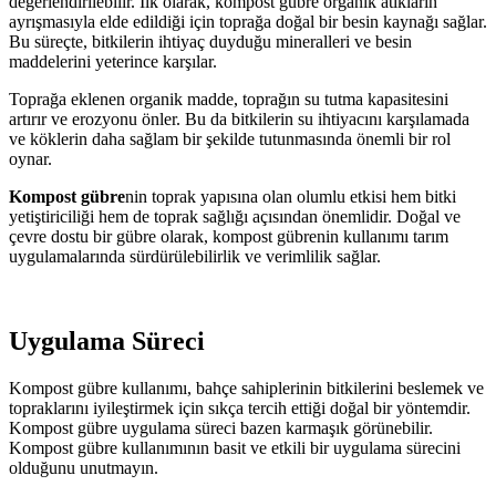
değerlendirilebilir. İlk olarak, kompost gübre organik atıkların
ayrışmasıyla elde edildiği için toprağa doğal bir besin kaynağı sağlar.
Bu süreçte, bitkilerin ihtiyaç duyduğu mineralleri ve besin
maddelerini yeterince karşılar.
Toprağa eklenen organik madde, toprağın su tutma kapasitesini
artırır ve erozyonu önler. Bu da bitkilerin su ihtiyacını karşılamada
ve köklerin daha sağlam bir şekilde tutunmasında önemli bir rol
oynar.
Kompost gübre
nin toprak yapısına olan olumlu etkisi hem bitki
yetiştiriciliği hem de toprak sağlığı açısından önemlidir. Doğal ve
çevre dostu bir gübre olarak, kompost gübrenin kullanımı tarım
uygulamalarında sürdürülebilirlik ve verimlilik sağlar.
Uygulama Süreci
Kompost gübre kullanımı, bahçe sahiplerinin bitkilerini beslemek ve
topraklarını iyileştirmek için sıkça tercih ettiği doğal bir yöntemdir.
Kompost gübre uygulama süreci bazen karmaşık görünebilir.
Kompost gübre kullanımının basit ve etkili bir uygulama sürecini
olduğunu unutmayın.