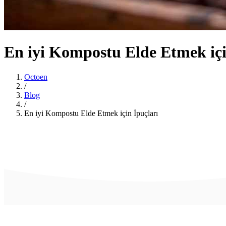
En iyi Kompostu Elde Etmek içi
Octoen
/
Blog
/
En iyi Kompostu Elde Etmek için İpuçları