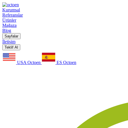
Kurumsal
Referanslar
Ürünler
Mağaza
Blog
Sayfalar
İletişim
Teklif Al
USA Octoen
ES Octoen