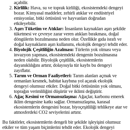
açabilir.
Kirlilik:
Hava, su ve toprak kirliliği, ekosistemdeki dengeyi
bozar. Kimyasal maddeler, zehirli atıklar ve endüstriyel
emisyonlar, bitki örtüsünü ve hayvanları doğrudan
etkileyebilir.
Aşırı Tüketim ve Atıklar:
İnsanların kaynakları aşırı şekilde
tüketmesi ve çevreye zarar veren atıkları bırakması, doğal
döngülerin bozulmasına neden olur. Özellikle gıda israfı ve
doğal kaynakların aşırı kullanımı, ekolojik dengeyi tehdit eder.
Biyolojik Çeşitliliğin Azalması:
Türlerin yok olması veya
invazyon yapması, ekosistemdeki dengenin bozulmasına
neden olabilir. Biyolojik çeşitlilik, ekosistemlerin
dayanıklılığını artırır, dolayısıyla tür kaybı bu dengeyi
zayıflatır.
Tarım ve Orman Faaliyetleri:
Tarım alanları açmak ve
ormanları kesmek, habitat kaybına yol açarak ekolojik
dengeyi olumsuz etkiler. Doğal bitki örtüsünün yok olması,
toprağın verimliliğini düşürür ve iklimi değiştirir.
Ağaç Kesimi ve Ormansızlaşma:
Ağaçlar, karbonu emerek
iklim dengesine katkı sağlar. Ormansızlaşma, karasal
ekosistemlerin dengesini bozar, biyoçeşitliliği tehlikeye atar ve
atmosferdeki CO2 seviyelerini artırır.
Bu faktörler, ekosistemlerin dengeli bir şekilde işleyişini olumsuz
etkiler ve tüm yaşam biçimlerini tehdit eder. Ekolojik dengeyi