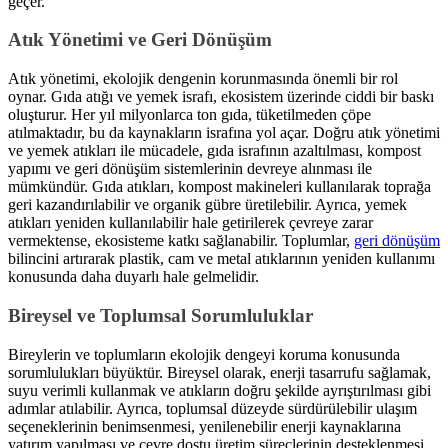
geçer.
Atık Yönetimi ve Geri Dönüşüm
Atık yönetimi, ekolojik dengenin korunmasında önemli bir rol
oynar. Gıda atığı ve yemek israfı, ekosistem üzerinde ciddi bir baskı
oluşturur. Her yıl milyonlarca ton gıda, tüketilmeden çöpe
atılmaktadır, bu da kaynakların israfına yol açar. Doğru atık yönetimi
ve yemek atıkları ile mücadele, gıda israfının azaltılması, kompost
yapımı ve geri dönüşüm sistemlerinin devreye alınması ile
mümkündür. Gıda atıkları, kompost makineleri kullanılarak toprağa
geri kazandırılabilir ve organik gübre üretilebilir. Ayrıca, yemek
atıkları yeniden kullanılabilir hale getirilerek çevreye zarar
vermektense, ekosisteme katkı sağlanabilir. Toplumlar,
geri dönüşüm
bilincini artırarak plastik, cam ve metal atıklarının yeniden kullanımı
konusunda daha duyarlı hale gelmelidir.
Bireysel ve Toplumsal Sorumluluklar
Bireylerin ve toplumların ekolojik dengeyi koruma konusunda
sorumlulukları büyüktür. Bireysel olarak, enerji tasarrufu sağlamak,
suyu verimli kullanmak ve atıkların doğru şekilde ayrıştırılması gibi
adımlar atılabilir. Ayrıca, toplumsal düzeyde sürdürülebilir ulaşım
seçeneklerinin benimsenmesi, yenilenebilir enerji kaynaklarına
yatırım yapılması ve çevre dostu üretim süreçlerinin desteklenmesi