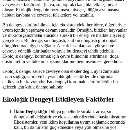
ve çevresel faktörlerin (hava, su, toprak) karşılıklı etkileşimiyle
oluşur. Ekolojik dengenin bozulması, biyoçeşitliliğin azalmasına,
habitat kaybına ve çevresel felaketlere yol açabilir.
Bu dengeyi sürdürebilmek için ekosistemdeki her birey, diğerleriyle
uyum içinde yaşamaya devam etmelidir. Örneğin, bitkiler, hayvanlar
ve mikroorganizmalar arasında sürekli bir enerji ve madde alışverişi
gerçekleşir. Bu denge, su döngüsü, karbon döngüsü gibi doğal
döngüler aracılığıyla sağlanır. Ancak insanlar, sanayileşme ve
çevreye yönelik tahribatlar yoluyla bu dengeyi tehdit edebilir.
Ekolojik dengeyi korumak için çevre bilincinin artırılması, doğa
dostu üretim ve tüketim alışkanlıklarının benimsenmesi gereklidir.
Ekolojik denge, sadece çevreye olan etkiler değil, aynı zamanda
insan sağlığı, tarım ve hayvancılık gibi sektörleri de doğrudan
etkileyen bir kavramdır. Bu dengeyi korumak, sürdürülebilir bir
gelecek için kritik öneme sahiptir.
Ekolojik Dengeyi Etkileyen Faktörler
İklim Değişikliği:
Dünya genelinde sıcaklık artışı, su
döngüsünü değiştirir ve ekosistemler üzerinde baskı oluşturur.
Ekosistemler, yeni iklim koşullarına uyum sağlamak zorunda
kalır, bu da türlerin göç etmesine veya yok olmasına yol