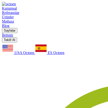
Kurumsal
Referanslar
Ürünler
Mağaza
Blog
Sayfalar
İletişim
Teklif Al
USA Octoen
ES Octoen