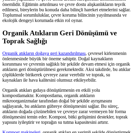
önemlidir. Eğitimin artırılması ve çevre dostu alışkanlıkların teşvik
edilmesi, bireylerin bu konuda daha bilinçli hareket etmelerini sağlar.
Toplumsal sorumluluklar, çevre koruma bilincinin yayılmasında ve
ekolojik dengeyi korumada etkin rol oynar.
Organik Atıkların Geri Dönüşümü ve
Toprak Sağlığı
Organik atıkların doğaya geri kazandırılması
, çevresel kirlenmenin
önlenmesinde büyük bir öneme sahiptir. Doğal kaynakların
korunması ve çevrenin sağlıklı bir şekilde devam etmesi için organik
atıkların geri dönüştürülmesi gerekmektedir. Aksi takdirde, bu atıklar
çöplüklerde birikerek çevreye zarar verebilir ve toprak, su
kaynakları ile hava kalitesini olumsuz etkileyebilir.
Organik atıkları gıdaya dönüştürmenin en etkili yolu
kompostlamaktır. Kompostlama, organik atıkların
mikroorganizmalar tarafından doğal bir şekilde ayrışmasını
sağlayarak, bu atıkların gübreye dönüşmesini sağlar. Bu süreç,
atıkların doğada çözünebilen ve çevreye zarar vermeyen bir forma
dönüşmesini temin eder. Kompost, bitki gelişimini destekler, toprak
yapısını iyileştirir ve toprağın su tutma kapasitesini artırır.
Kompost makineleri
, organik atıkları en verimli şekilde dönüştürmek